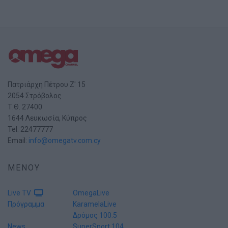
Πατριάρχη Πέτρου Ζ' 15
2054 Στρόβολος
Τ.Θ. 27400
1644 Λευκωσία, Κύπρος
Tel: 22477777
Email:
info@omegatv.com.cy
ΜΕΝΟΥ
Live TV
OmegaLive
Πρόγραμμα
KaramelaLive
Δρόμος 100.5
News
SuperSport 104