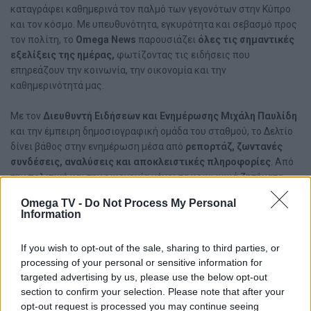
καταγράφει καθημερινά τον παλμό των γεγονότων στην Κύπρο
και τον κόσμο. Με υπευθυνότητα, εγκυρότητα και σεβασμό προς
τον πολίτη, το
Omega News
παρουσιάζει
όλες τις σημαντικές
εξελίξεις της ημέρας,
φωτίζοντας τις ειδήσεις που
επηρεάζουν την κοινωνία, την οικονομία και την
καθημερινότητά μας.
Με τον
Διευθυντή Ειδήσεων και Ενημέρωσης Μιχάλη Παυλίδη
και την έμπειρη δημοσιογραφική ομάδα του σταθμού, το Δελτίο
δίνει βάθος στην ενημέρωση μέσα από
ρεπορτάζ, ζωντανές
συνδέσεις, αναλύσεις και αποκλειστικές πληροφορίες
. Από
την πολιτική και την οικονομία μέχρι τα κοινωνικά ζητήματα,
τις διεθνείς εξελίξεις και τα σημαντικά θέματα της
Omega TV -
Do Not Process My Personal
επικαιρότητας, κάθε είδηση παρουσιάζεται με
τεκμηρίωση,
Information
αμεσότητα και καθαρή ματιά.
If you wish to opt-out of the sale, sharing to third parties, or
Το Omega News καταγράφει όλα τα γεγονότα, αναζητά την ουσία
processing of your personal or sensitive information for
πίσω από τις ειδήσεις, δίνει βήμα σε όλες τις πλευρές και θέτει
targeted advertising by us, please use the below opt-out
τα ερωτήματα που απασχολούν την κοινωνία.
section to confirm your selection. Please note that after your
opt-out request is processed you may continue seeing