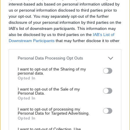
Κάθε βράδυ στις 20:10. Η ενημέρωση που αξίζεις.
interest-based ads based on personal information utilized by
us or personal information disclosed to third parties prior to
your opt-out. You may separately opt-out of the further
disclosure of your personal information by third parties on the
IAB’s list of downstream participants. This information may
also be disclosed by us to third parties on the
IAB’s List of
ΤΕΛΕΥΤΑΙΑ ΒΙΝΤΕΟ
Downstream Participants
that may further disclose it to other
third parties.
OMEGA NEWS
Personal Data Processing Opt Outs
05/08 21:10
I want to opt-out of the Sharing of my
personal data.
Opted In
OMEGA NEWS
I want to opt-out of the Sale of my
Personal Data.
04/08 21:10
Opted In
I want to opt-out of processing my
Personal Data for Targeted Advertising.
Opted In
OMEGA NEWS
03/08 21:10
I want to opt-out of Collection, Use,