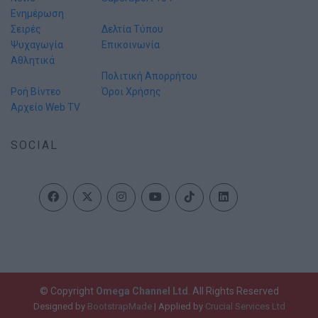
Ενημέρωση
Σειρές
Δελτία Τύπου
Ψυχαγωγία
Επικοινωνία
Αθλητικά
Πολιτική Απορρήτου
Ροή Βίντεο
Όροι Χρήσης
Αρχείο Web TV
SOCIAL
© Copyright
Omega Channel Ltd
. All Rights Reserved
Designed by
BootstrapMade
| Applied by
Crucial Services Ltd