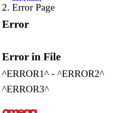
Error Page
Error
Error in File
^ERROR1^ - ^ERROR2^
^ERROR3^