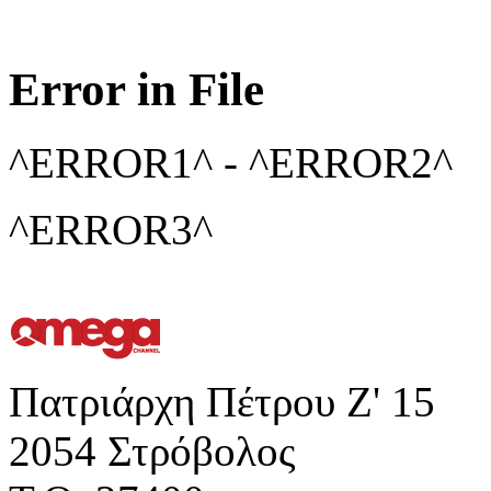
Error in File
^ERROR1^ - ^ERROR2^
^ERROR3^
Πατριάρχη Πέτρου Ζ' 15
2054 Στρόβολος