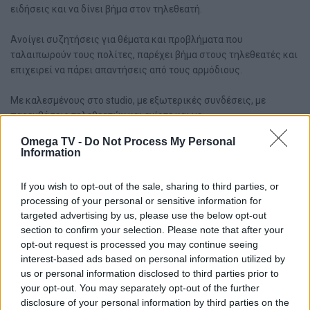
ειδήσεις και να δίνει βήμα στον τηλεθεατή.
Ανοίγει συζητήσεις για θέματα και προβλήματα που
ταλαιπωρούν τους πολίτες, παρέχει βήμα στους τηλεθεατές και
επιχειρεί να πάρει απαντήσεις από τους αρμόδιους.
Με καλεσμένους στο studio, με εξωτερικές συνδέσεις, με
παρεμβάσεις τηλεθεατών και ενίοτε και με
μία διαφορετική προσέγγιση, οι
ΑΙΧΜΕΣ
έχουν καταξιωθεί στην
Omega TV -
Do Not Process My Personal
μεταμεσημβρινή ζώνη για την
Information
σφαιρική ενημέρωση των πολιτών.
If you wish to opt-out of the sale, sharing to third parties, or
processing of your personal or sensitive information for
targeted advertising by us, please use the below opt-out
section to confirm your selection. Please note that after your
opt-out request is processed you may continue seeing
interest-based ads based on personal information utilized by
us or personal information disclosed to third parties prior to
ΤΕΛΕΥΤΑΙΑ ΒΙΝΤΕΟ
your opt-out. You may separately opt-out of the further
disclosure of your personal information by third parties on the