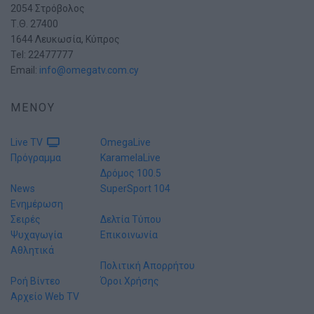
2054 Στρόβολος
Τ.Θ. 27400
1644 Λευκωσία, Κύπρος
Tel: 22477777
Email:
info@omegatv.com.cy
ΜΕΝΟΥ
Live TV
OmegaLive
Πρόγραμμα
KaramelaLive
Δρόμος 100.5
News
SuperSport 104
Ενημέρωση
Σειρές
Δελτία Τύπου
Ψυχαγωγία
Επικοινωνία
Αθλητικά
Πολιτική Απορρήτου
Ροή Βίντεο
Όροι Χρήσης
Αρχείο Web TV