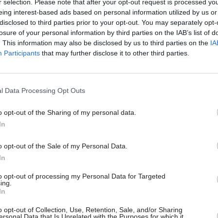
r selection. Please note that after your opt-out request is processed y
eing interest-based ads based on personal information utilized by us or
disclosed to third parties prior to your opt-out. You may separately opt-
losure of your personal information by third parties on the IAB’s list of
. This information may also be disclosed by us to third parties on the
IA
Participants
that may further disclose it to other third parties.
νο ζευγάρι στη ζωή αλλά και στην τηλεόραση, ετοίμασαν και
υ κλασικού, του χιουμοριστικού αλλά και του εναλλακτικού
l Data Processing Opt Outs
 ξεκινήσετε με θετική ενέργεια!
o opt-out of the Sharing of my personal data.
αρασκήνιο, αποκλειστικές συνεντεύξεις, ζώδια και μαγειρική,
In
o opt-out of the Sale of my Personal Data.
ές αξίες, που δίνουν άλλη γεύση στο αγαπημένο πρωινό και
In
 τη μέρα.
Η Μαίρη Αργυριάδου, ο Κωνσταντίνος Ντάφλος
α τους, σκοπεύουν να αναδείξουν όλα όσα συμβαίνουν στη
to opt-out of processing my Personal Data for Targeted
της ημέρας.
ing.
In
ι, με απόλυτη ακρίβεια, τις αστρολογικές όψεις της ημέρας
o opt-out of Collection, Use, Retention, Sale, and/or Sharing
, η Άση είναι εδώ για να το αποκαλύψει με τρόπο που μόνο
ersonal Data that Is Unrelated with the Purposes for which it