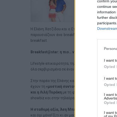
confirm you
08/09/2025
continue se
information 
further disc
participants
Downstream 
Η Ελένη Χατζίδου και ο Ετεοκλής Παύλου, αγαπημέ
παρουσιάζουν ένα breakfast για τους λάτρεις το
breakfast.
Persona
Breakfast
@
star
: η πιο… νόστιμη συνήθεια για να
I want t
Lifestyle επικαιρότητα, τηλεοπτικά νέα, «καυτό» π
Opted 
όλα σερβιρισμένα σε έναν… δίσκο γεμάτο ενέργεια.
I want t
Στην παρέα της Ελένης και του Ετεοκλή οι… κλασικ
Opted 
έχουν τη
«μυστική συνταγή»
για να μας φτιάχνουν
και η Λιλή Πυράκη
με τη φρεσκάδα και την εμπειρί
I want 
showbiz και στην τηλεόραση, από το πρώτο λεπτό 
Advertis
Opted 
Η σταθερή αξία, Άση Μπήλιου
, καθημερινά αναλύε
I want t
και όχι μόνο! Ό,τι κι αν μας επιφυλάσσει το μέλλον
of my P