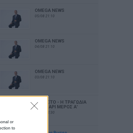
OMEGA NEWS
05/08 21:10
OMEGA NEWS
04/08 21:10
OMEGA NEWS
03/08 21:10
DE FACTO - Η ΤΡΑΓΩΔΙΑ
ΣΤΟ ΜΑΡΙ ΜΕΡΟΣ Α'
02/08 22:30
sonal or
ection to
Περισσότερα Βιντεο