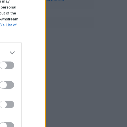
ou may
 personal
out of the
 downstream
B’s List of