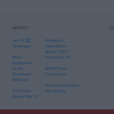
ΜΕΝΟΥ
S
Live TV
OmegaLive
Πρόγραμμα
KaramelaLive
Δρόμος 100.5
News
SuperSport 104
Ενημέρωση
Σειρές
Δελτία Τύπου
Ψυχαγωγία
Επικοινωνία
Αθλητικά
Πολιτική Απορρήτου
Ροή Βίντεο
Όροι Χρήσης
Αρχείο Web TV