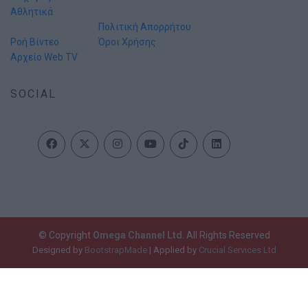
Αθλητικά
Πολιτική Απορρήτου
Ροή Βίντεο
Όροι Χρήσης
Αρχείο Web TV
SOCIAL
© Copyright
Omega Channel Ltd
. All Rights Reserved
Designed by
BootstrapMade
| Applied by
Crucial Services Ltd