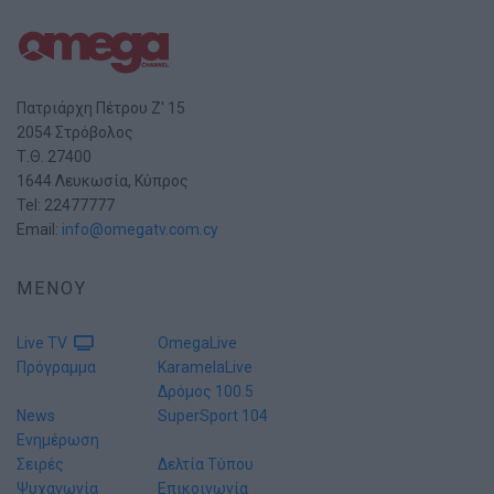
Πατριάρχη Πέτρου Ζ' 15
2054 Στρόβολος
Τ.Θ. 27400
1644 Λευκωσία, Κύπρος
Tel: 22477777
Email:
info@omegatv.com.cy
ΜΕΝΟΥ
Live TV
OmegaLive
Πρόγραμμα
KaramelaLive
Δρόμος 100.5
News
SuperSport 104
Ενημέρωση
Σειρές
Δελτία Τύπου
Ψυχαγωγία
Επικοινωνία