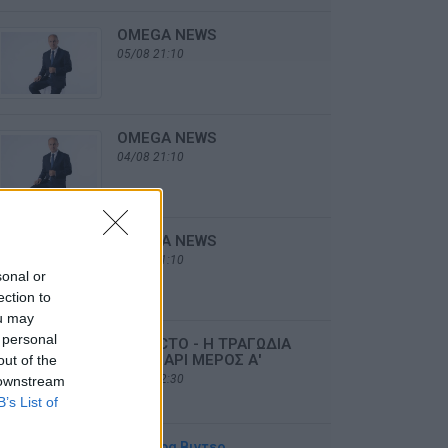
OMEGA NEWS
05/08 21:10
OMEGA NEWS
04/08 21:10
OMEGA NEWS
03/08 21:10
sonal or
ection to
ou may
 personal
DE FACTO - Η ΤΡΑΓΩΔΙΑ
ΣΤΟ ΜΑΡΙ ΜΕΡΟΣ Α'
out of the
02/08 22:30
 downstream
B’s List of
Περισσότερα Βιντεο