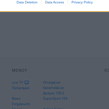
Data Deletion
Data Access
Privacy Policy
ΜΕΝΟΥ
S
Live TV
OmegaLive
Πρόγραμμα
KaramelaLive
Δρόμος 100.5
News
SuperSport 104
Ενημέρωση