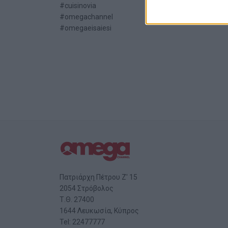
#cuisinovia
#omegachannel
#omegaeisaiesi
Πατριάρχη Πέτρου Ζ' 15
2054 Στρόβολος
Τ.Θ. 27400
1644 Λευκωσία, Κύπρος
Tel: 22477777