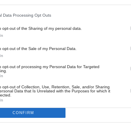
l Data Processing Opt Outs
el
με οδηγό την αγαπημένη
σεφ Γαλάτεια Παμπορίδη.
o opt-out of the Sharing of my personal data.
γειρική δεν υπάρχουν όρια και κανόνες
, φτάνει μόνο να
In
γία. Η Γαλάτεια γνωστή για την αμεσότητα της, δεν
αφέρει και το αίσθημα πως βρισκόμαστε μαζί της στην
o opt-out of the Sale of my Personal Data.
In
ετατρέποντας ακόμη και τις παραδοσιακές συνταγές σε
to opt-out of processing my Personal Data for Targeted
αταφέρνει με την χρήση φρέσκων τοπικών υλικών να
ing.
In
ς μας χρήσιμες συμβουλές και λύσεις.
o opt-out of Collection, Use, Retention, Sale, and/or Sharing
αυστικές συνταγές που όλοι μπορούμε να ετοιμάσουμε στο
ersonal Data that Is Unrelated with the Purposes for which it
lected.
ένο με αγάπη και φροντίδα.
Κάθε επεισόδιο υπόσχεται να
In
 μας και μας προσκαλεί να ανακαλύψουμε νέες τεχνικές,
ση που χρειαζόμαστε.
CONFIRM