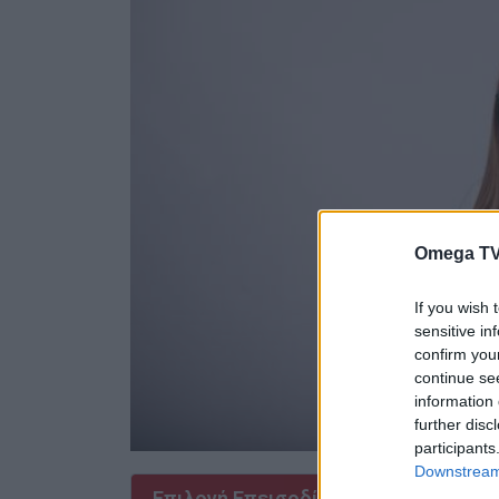
Omega TV
If you wish 
sensitive in
confirm you
continue se
information 
further disc
participants
Downstream 