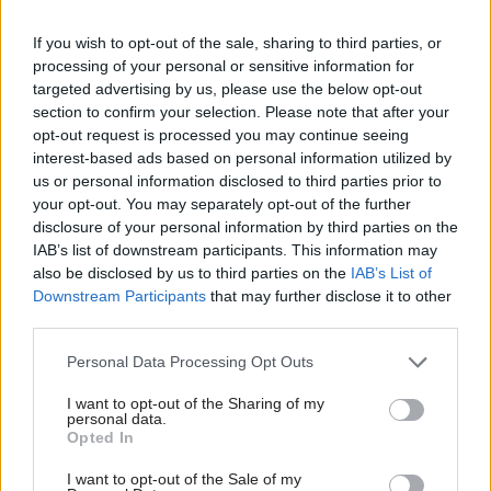
εμπειρία. Με το γλυκό της χαμόγελο, τον αυθορμητισμό της και
την ειλικρίνειά της, καταφέρνει να κερδίζει αμέσως την
If you wish to opt-out of the sale, sharing to third parties, or
εμπιστοσύνη του συνομιλητή – και σύντομα και του κοινού.
processing of your personal or sensitive information for
targeted advertising by us, please use the below opt-out
Στην αρχισυνταξία
, ο έμπειρος Παντελής Παναγιώτου,
με
section to confirm your selection. Please note that after your
πολυετή παρουσία στον χώρο και εγγύηση για τη
opt-out request is processed you may continue seeing
δημοσιογραφική του προσέγγιση αλλά και το εμπνευσμένο
interest-based ads based on personal information utilized by
περιεχόμενο που μας παρουσιάζει η εκπομπή.
us or personal information disclosed to third parties prior to
your opt-out. You may separately opt-out of the further
disclosure of your personal information by third parties on the
Μία μεγάλη, αφοσιωμένη και δημιουργική ομάδα ανθρώπων
IAB’s list of downstream participants. This information may
εργάζεται αδιάκοπα για να χαρίσει στο κοινό μια εκπομπή που
also be disclosed by us to third parties on the
IAB’s List of
ξεχωρίζει τόσο για την ποικιλομορφία της όσο και για την
Downstream Participants
that may further disclose it to other
πρωτοπορία της από όσα έχουμε συνηθίσει.
third parties.
Η εκπομπή υπόσχεται πλούσιο περιεχόμενο, που καλύπτει όλο
Personal Data Processing Opt Outs
το φάσμα της ψυχαγωγίας, τα νέα της showbiz πάντα με
χιούμορ, στυλ και ξεχωριστή οπτική, παιχνίδια με το κοινό, με
I want to opt-out of the Sharing of my
personal data.
πολλές εκπλήξεις και αλληλεπίδραση ενώ αγαπημένοι
Opted In
καλλιτέχνες και πρόσωπα από τον ευρύτερο καλλιτεχνικό και
κοινωνικό χώρο θα βρίσκονται φιλοξενούμενοι στο στούντιο
I want to opt-out of the Sale of my