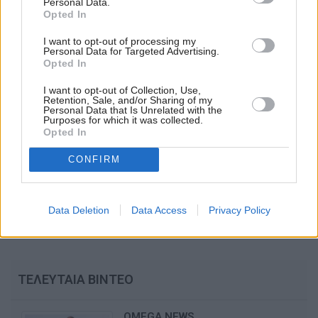
μας.
Personal Data.
Opted In
Αληθινές στιγμές, απρόβλεπτες εξελίξεις και φυσικά… τις
I want to opt-out of processing my
απίθανες σάτιρες της Χριστιάνας, που ήδη έχουν γράψει
Personal Data for Targeted Advertising.
Opted In
ιστορία.
I want to opt-out of Collection, Use,
Και αν πιστεύετε ότι η παρέα μας έχει μόνο αυτά, ένα σας
Retention, Sale, and/or Sharing of my
Personal Data that Is Unrelated with the
λέμε… μείνετε συντονισμένοι! Χριστιάνα Αρτεμίου είναι
Purposes for which it was collected.
αυτή, δεν αστειεύεται ή μήπως ναι;
Opted In
«Πάμε Παρέα» κάθε απόγευμα στις 16:20 στο
CONFIRM
#
omegachannel
. Γιατί η ζωή είναι πιο όμορφη, όταν τη
ζούμε… παρέα.
Data Deletion
Data Access
Privacy Policy
ΤΕΛΕΥΤΑΙΑ ΒΙΝΤΕΟ
OMEGA NEWS